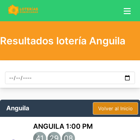
Resultados lotería Anguila
Fecha de realización
Anguila
Volver al Inicio
ANGUILA 1:00 PM
41
29
08