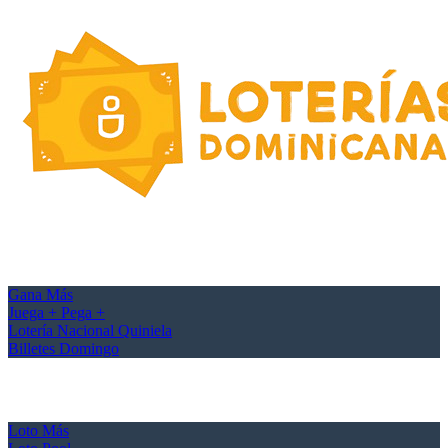
Gana Más
Juega + Pega +
Lotería Nacional Quiniela
Billetes Domingo
Loto Más