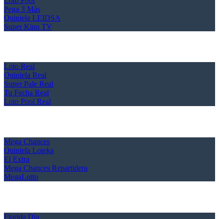
Loto Pool
Pega 3 Más
Quiniela LEIDSA
Super Kino TV
Loto Real
Quiniela Real
Super Pale Real
Tu Fecha Real
Loto Pool Real
Mega Chances
Quiniela Loteka
El Extra
Mega Chances Repartidera
MegaLotto
Florida Día