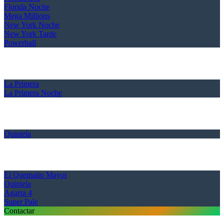
Florida Noche
Mega Millions
New York Noche
New York Tarde
Powerball
La Primera
La Primera Noche
Quiniela
El Quemaito Mayor
Quiniela
Agarra 4
Super Pale
Contactar