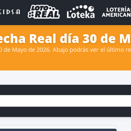
echa Real día 30 de 
 de Mayo de 2026. Abajo podrás ver el último res