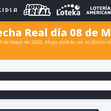
echa Real día 08 de 
 de Mayo de 2026. Abajo podrás ver el último res