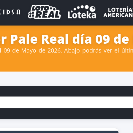
r Pale Real día 09 d
 09 de Mayo de 2026. Abajo podrás ver el últim