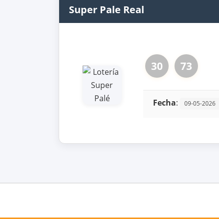
Super Pale Real
30
73
Fecha
:
09-05-2026