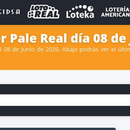
 Pale Real día 08 de
08 de Junio de 2026. Abajo podrás ver el últi