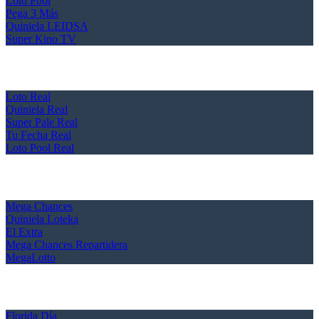
Loto Pool
Pega 3 Más
Quiniela LEIDSA
Super Kino TV
Loto Real
Quiniela Real
Super Pale Real
Tu Fecha Real
Loto Pool Real
Mega Chances
Quiniela Loteka
El Extra
Mega Chances Repartidera
MegaLotto
Florida Día