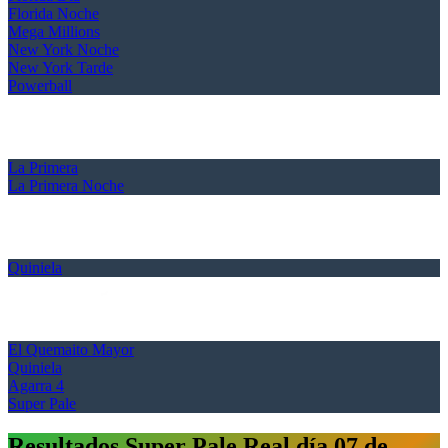
Florida Noche
Mega Millions
New York Noche
New York Tarde
Powerball
La Primera
La Primera Noche
Quiniela
El Quemaito Mayor
Quiniela
Agarra 4
Super Pale
Resultados Super Pale Real día 07 de