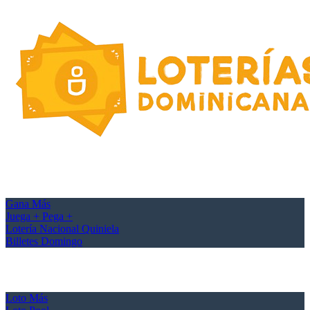
Gana Más
Juega + Pega +
Lotería Nacional Quiniela
Billetes Domingo
Loto Más