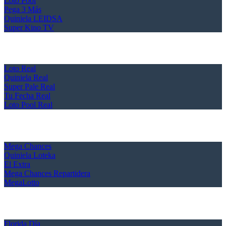
Loto Pool
Pega 3 Más
Quiniela LEIDSA
Super Kino TV
Loto Real
Quiniela Real
Super Pale Real
Tu Fecha Real
Loto Pool Real
Mega Chances
Quiniela Loteka
El Extra
Mega Chances Repartidera
MegaLotto
Florida Día