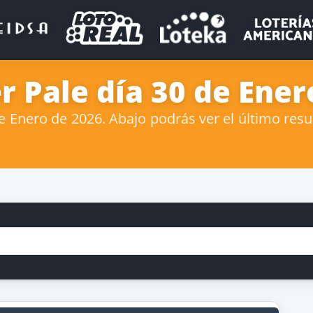
r Pale día 30 de Ener
Enero de 2026. Abajo podrás ver el último resul