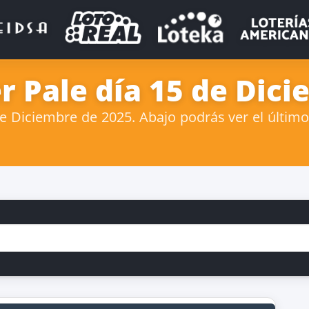
r Pale día 15 de Dic
 Diciembre de 2025. Abajo podrás ver el último 