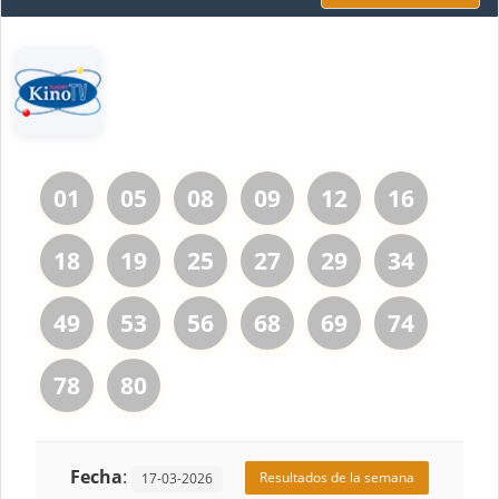
01
05
08
09
12
16
18
19
25
27
29
34
49
53
56
68
69
74
78
80
Fecha
:
Resultados de la semana
17-03-2026