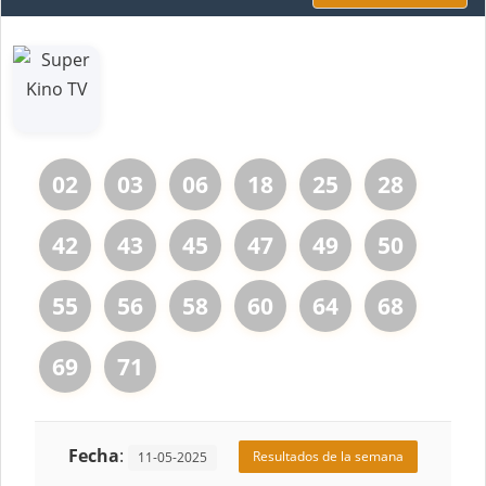
02
03
06
18
25
28
42
43
45
47
49
50
55
56
58
60
64
68
69
71
Fecha
:
Resultados de la semana
11-05-2025