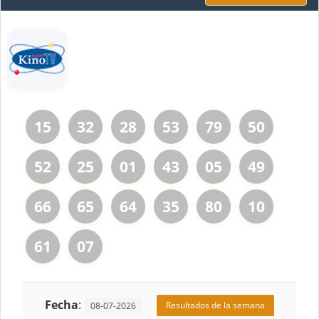
15
32
28
53
79
50
52
25
01
43
05
49
66
65
64
35
80
10
61
07
Fecha
:
Resultados de la semana
08-07-2026