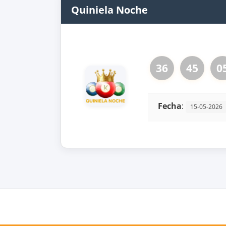
Quiniela Noche
36
45
0
Fecha
:
15-05-2026