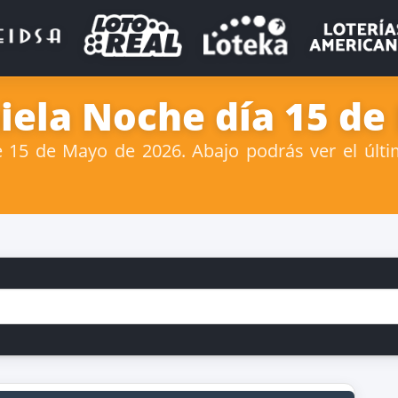
iela Noche día 15 de
15 de Mayo de 2026. Abajo podrás ver el últi