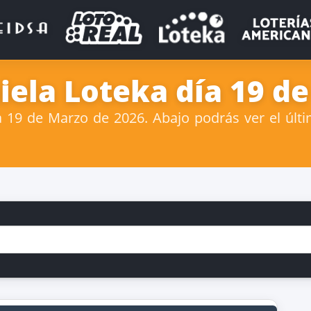
iela Loteka día 19 d
19 de Marzo de 2026. Abajo podrás ver el últi