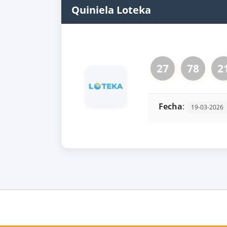
Quiniela Loteka
27
78
2
Fecha
:
19-03-2026