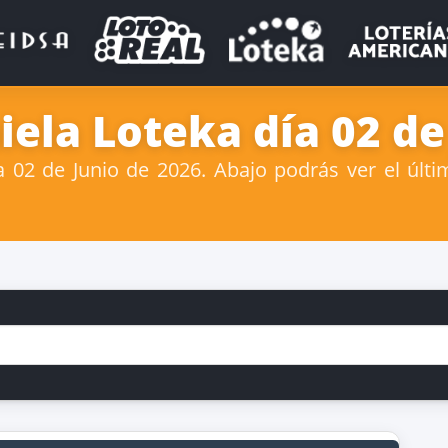
ela Loteka día 02 de
02 de Junio de 2026. Abajo podrás ver el últi