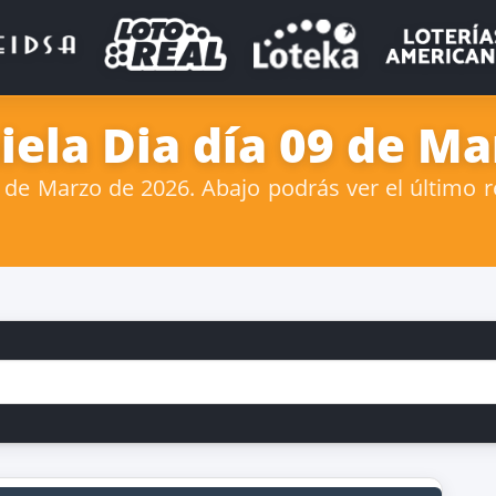
iela Dia día 09 de Ma
de Marzo de 2026. Abajo podrás ver el último re