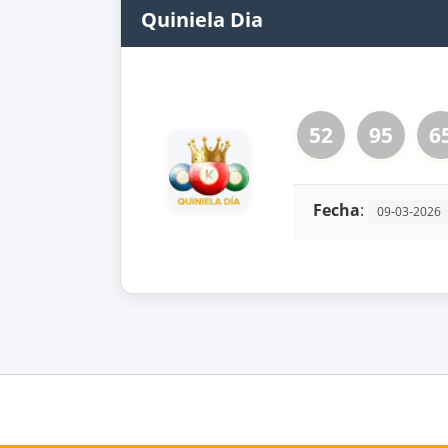
Quiniela Dia
52
95
6
Fecha
:
09-03-2026