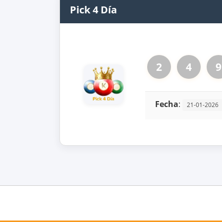
Pick 4 Día
2
4
9
Fecha
:
21-01-2026