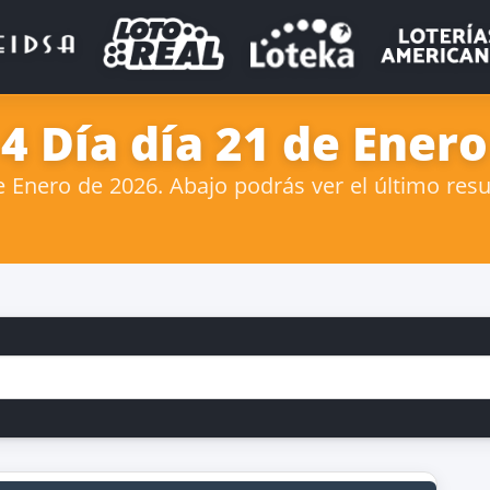
4 Día día 21 de Ener
Enero de 2026. Abajo podrás ver el último resul