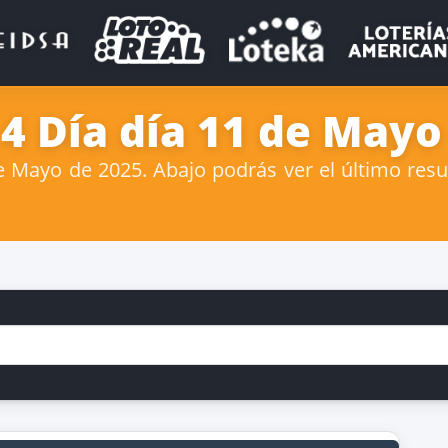
 4 Día día 11 de Mayo
 Mayo de 2025. Abajo podrás ver el último result