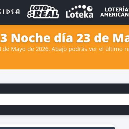
 3 Noche día 23 de M
de Mayo de 2026. Abajo podrás ver el último re