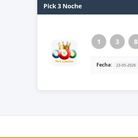
Pick 3 Noche
1
3
8
Fecha
:
23-05-2026