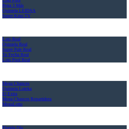
Loto Pool
Pega 3 Más
Quiniela LEIDSA
Super Kino TV
Loto Real
Quiniela Real
Super Pale Real
Tu Fecha Real
Loto Pool Real
Mega Chances
Quiniela Loteka
El Extra
Mega Chances Repartidera
MegaLotto
Florida Día