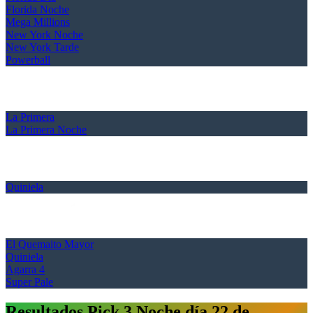
Florida Noche
Mega Millions
New York Noche
New York Tarde
Powerball
La Primera
La Primera Noche
Quiniela
El Quemaito Mayor
Quiniela
Agarra 4
Super Pale
Resultados Pick 3 Noche día 22 de