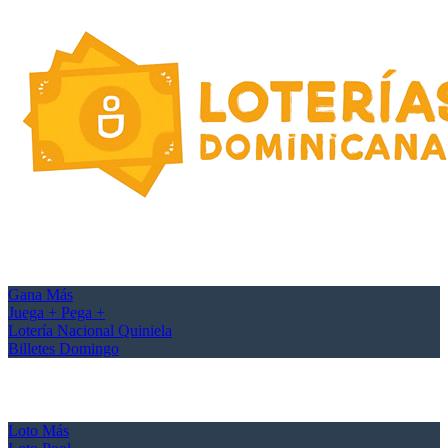
Gana Más
Juega + Pega +
Lotería Nacional Quiniela
Billetes Domingo
Loto Más