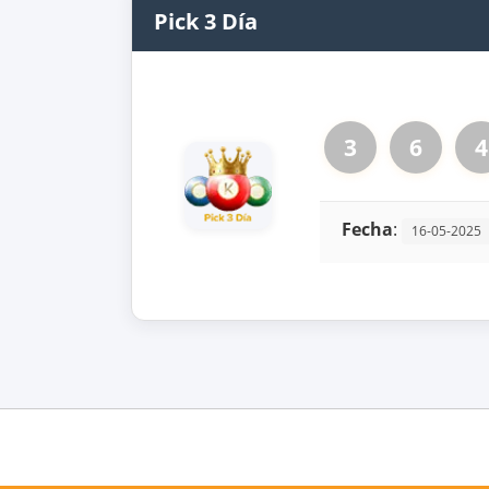
Pick 3 Día
3
6
4
Fecha
:
16-05-2025