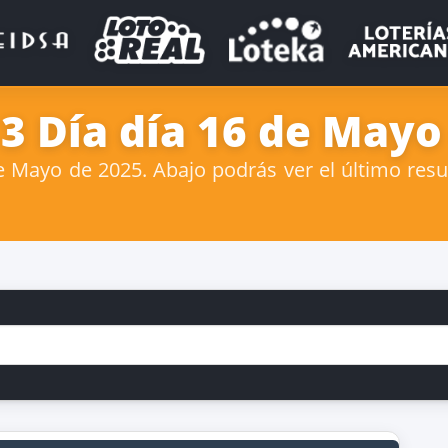
 3 Día día 16 de Mayo
 Mayo de 2025. Abajo podrás ver el último result