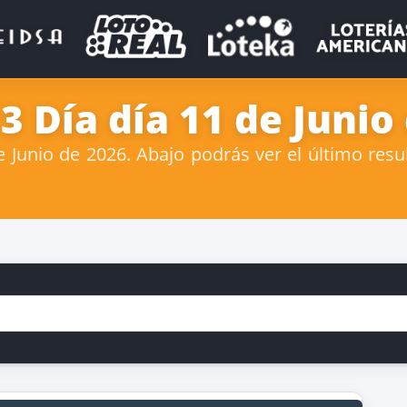
3 Día día 11 de Junio
Junio de 2026. Abajo podrás ver el último resul