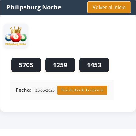
Philipsburg Noche
Volver al inicio
5705
1259
1453
Fecha
:
Resultados de la semana
25-05-2026