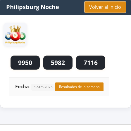
Philipsburg Noche
Volver al inicio
9950
5982
7116
Fecha
:
Resultados de la semana
17-05-2025