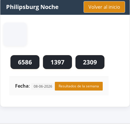
Philipsburg Noche
Volver al inicio
6586
1397
2309
Fecha
:
Resultados de la semana
08-06-2026