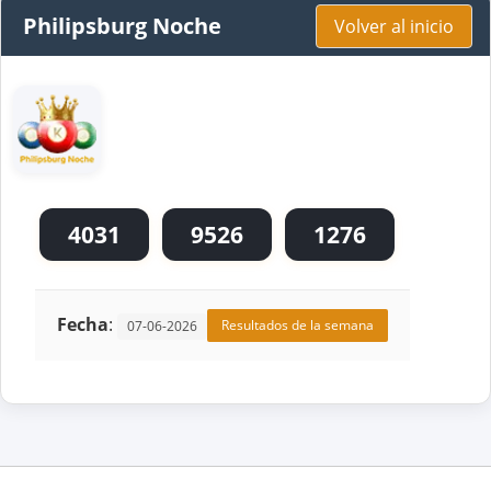
Philipsburg Noche
Volver al inicio
4031
9526
1276
Fecha
:
Resultados de la semana
07-06-2026