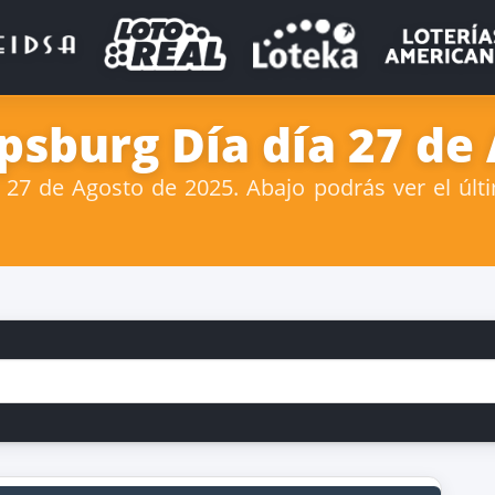
psburg Día día 27 de
27 de Agosto de 2025. Abajo podrás ver el últi