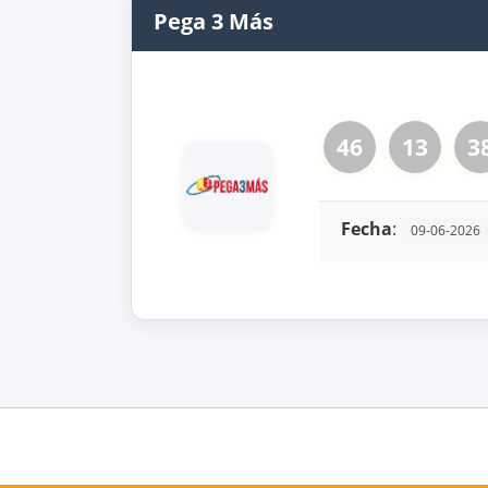
Pega 3 Más
46
13
3
Fecha
:
09-06-2026