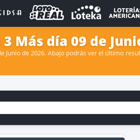
 3 Más día 09 de Juni
Junio de 2026. Abajo podrás ver el último resul