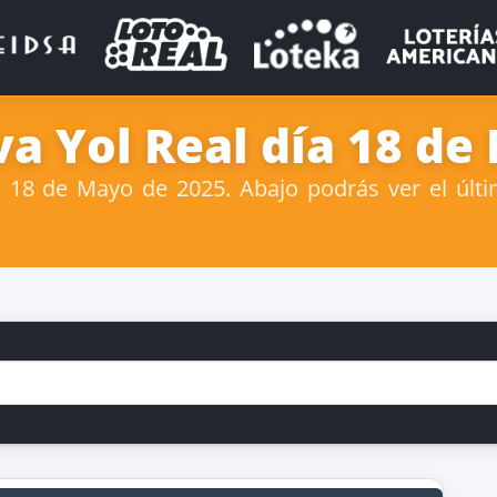
a Yol Real día 18 de
18 de Mayo de 2025. Abajo podrás ver el últi