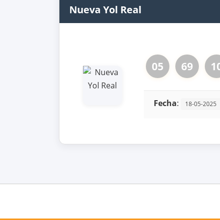
Nueva Yol Real
05
69
1
Fecha
:
18-05-2025