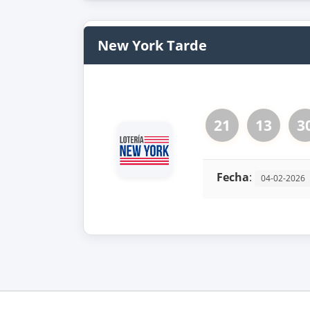
New York Tarde
21
13
3
Fecha
:
04-02-2026