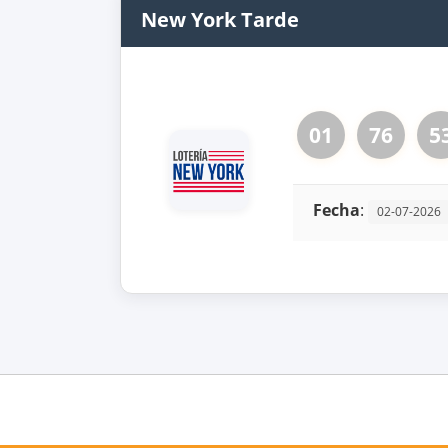
New York Tarde
01
76
5
Fecha
:
02-07-2026