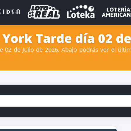
York Tarde día 02 de 
02 de Julio de 2026. Abajo podrás ver el últi