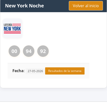
New York Noche
Volver al inicio
00
94
92
Fecha
:
Resultados de la semana
27-05-2026