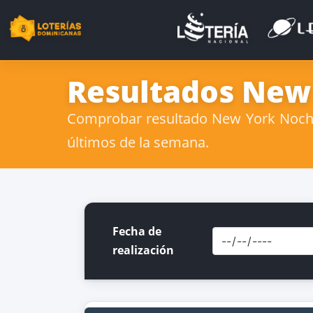
Resultados New 
Comprobar resultado New York Noche 
últimos de la semana.
Fecha de
realización