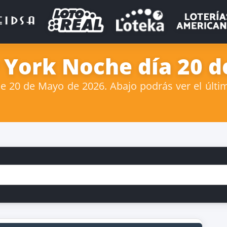
York Noche día 20 d
20 de Mayo de 2026. Abajo podrás ver el últi