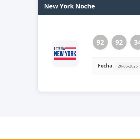
New York Noche
92
92
3
Fecha
:
20-05-2026