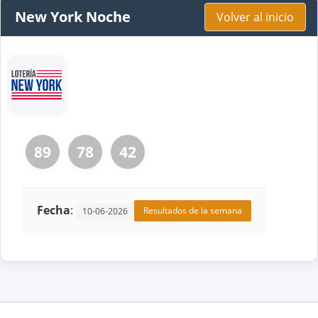
New York Noche
Volver al inicio
89
78
42
Fecha
:
Resultados de la semana
10-06-2026