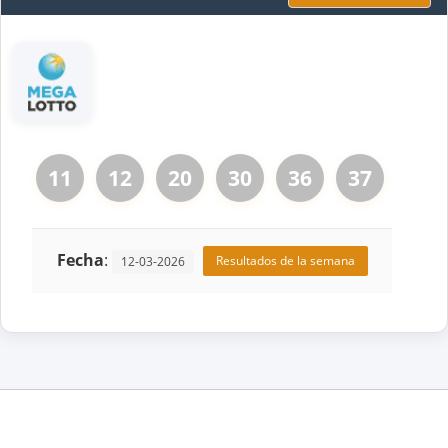
11
12
20
30
36
37
Fecha
:
Resultados de la semana
12-03-2026