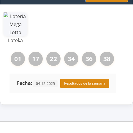
01
17
22
34
36
38
Fecha
:
Resultados de la semana
04-12-2025