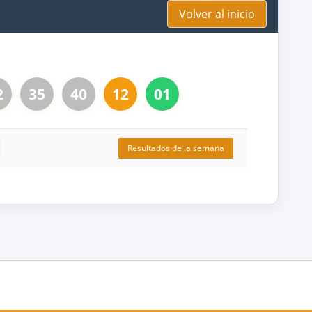
Volver al inicio
2
35
40
12
01
Resultados de la semana