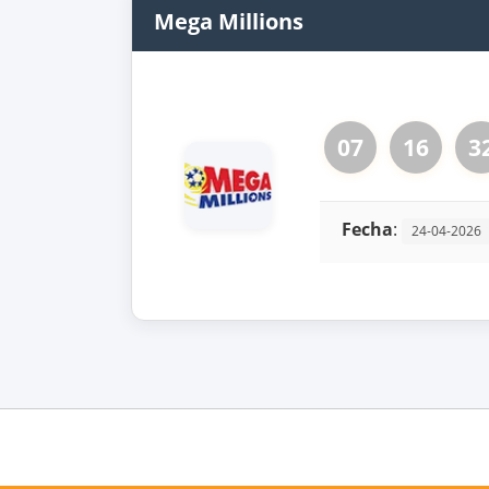
Mega Millions
07
16
3
Fecha
:
24-04-2026