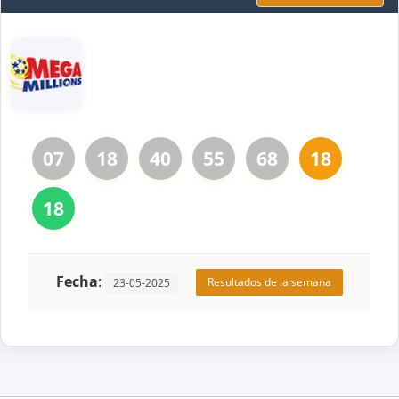
07
18
40
55
68
18
18
Fecha
:
Resultados de la semana
23-05-2025