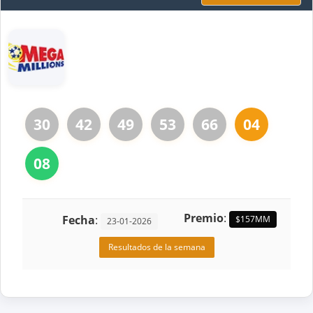
30
42
49
53
66
04
08
Premio
:
Fecha
:
$157MM
23-01-2026
Resultados de la semana