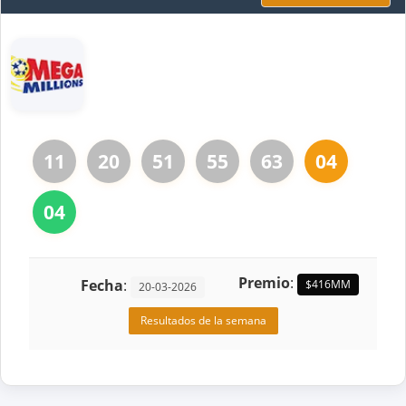
11
20
51
55
63
04
04
Premio
:
Fecha
:
$416MM
20-03-2026
Resultados de la semana