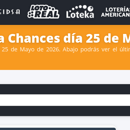
 Chances día 25 de 
25 de Mayo de 2026. Abajo podrás ver el últi