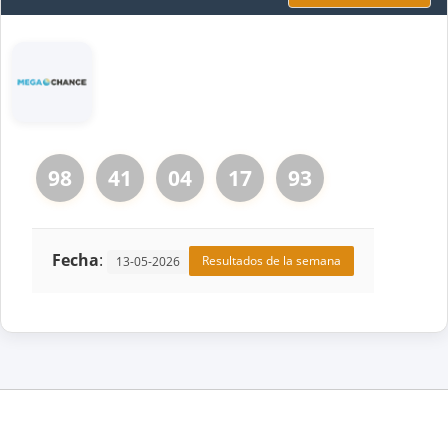
98
41
04
17
93
Fecha
:
Resultados de la semana
13-05-2026