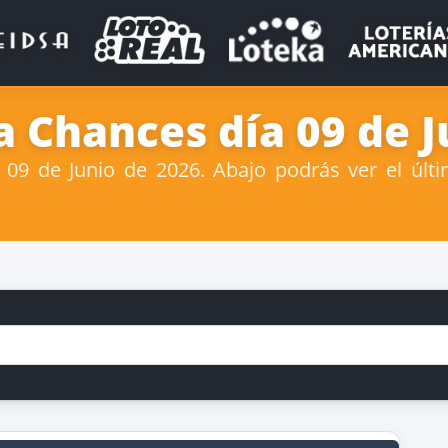
 Chances día 09 de J
9 de Junio de 2026. Abajo podrás ver el últ