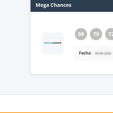
Mega Chances
98
79
7
Fecha
:
09-06-2026