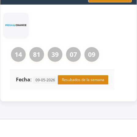
14
81
39
07
09
Fecha
:
Resultados de la semana
09-05-2026