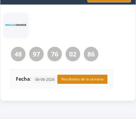
48
97
76
02
86
Fecha
:
Resultados de la semana
06-06-2026