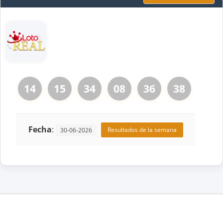
14
15
34
08
36
38
Fecha
:
Resultados de la semana
30-06-2026