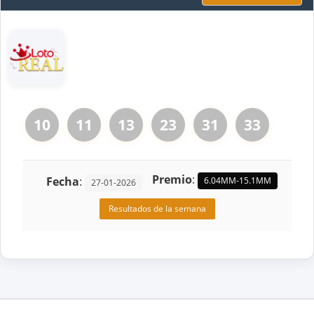
10
11
13
23
31
33
Premio
:
Fecha
:
6.04MM-15.1MM
27-01-2026
Resultados de la semana