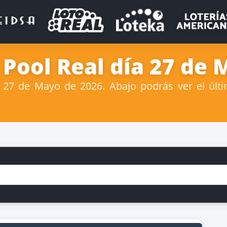
 Pool Real día 27 de
27 de Mayo de 2026. Abajo podrás ver el últi