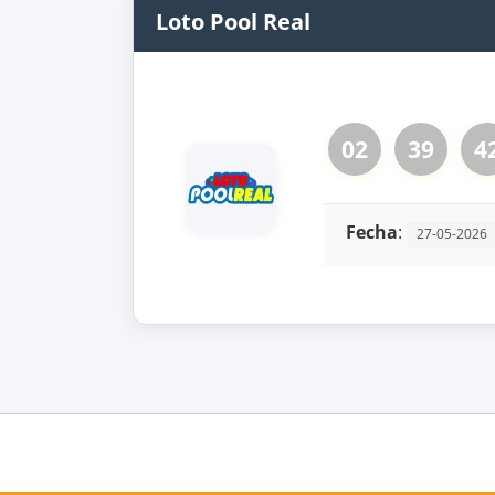
Loto Pool Real
02
39
4
Fecha
:
27-05-2026