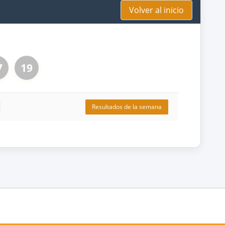
Volver al inicio
7
19
Resultados de la semana