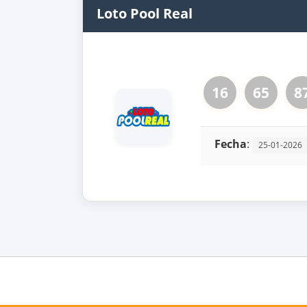
Loto Pool Real
16
65
8
Fecha
:
25-01-2026